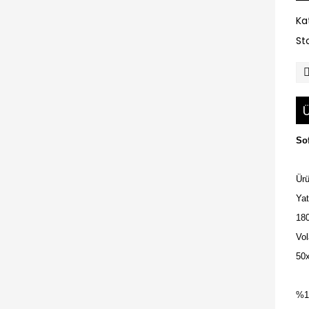
Ka
St
Ü
Sof
Ürü
Yat
18
Vol
50x
%1